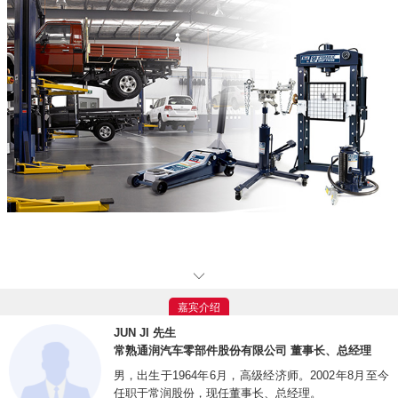
常熟通润汽车零部件股份有限公司
主要从事汽车维修保养设备与工具、汽车配
套零部件的研发、生产与销售，致力于成为全球知名的汽车零部件及维保服务整体
嘉宾介绍
解决方案提供商。公司坚持全球范围内的汽车后装市场（AM）市场和汽车前装配
JUN JI 先生
套零部件（OEM）市场两大市场业务的布局，在整车配套、后装汽配、专业汽车
常熟通润汽车零部件股份有限公司 董事长、总经理
维修保养设备以及跨境电商等细分领域进一步巩固领先地位，着力推进跨境电商业
男，出生于1964年6月，高级经济师。2002年8月至今
任职于常润股份，现任董事长、总经理。
务的快速发展。