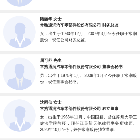
公司产品销往全球六大洲,100多个国家和地区，销售覆盖全球三万家以上的大
型连锁商超、汽车修配连锁店。公司与福特汽车、通用汽车、大众集团、雷诺、日
陆丽华 女士
常熟通润汽车零部件股份有限公司 财务总监
产等国际知名汽车厂商建立了长期合作关系，自2015年起，公司螺旋千斤顶在国
女，出生于1980年12月。2007年3月至今任职于常润
内及全球螺旋千斤顶市场的占有率位列第一并一直保持至今。2021年，公司随车
股份，现任公司财务总监。
配套千斤顶的全球乘用车市场占有率约为20%，国内市场占有率超35%。公司旗
下拥
周可舒 先生
有“BIGRED”、“BLACKJACK”、“TCE”、“YELLOWJACKET”、“ROADDAWG”等
常熟通润汽车零部件股份有限公司 董事会秘书
众多知名品牌，其中“BIGRED”品牌在全球千斤顶行业有很高的知名度。
男，出生于1975年1月。2009年1月至今任职于常润股
公司是中国重型机械工业协会千斤顶分会理事长单位、全国起重机械标准化技
份，现任董事会秘书。
术委员会千斤顶工作组组长单位，承担千斤顶国家标准、行业标准的制订和修订工
作。公司围绕关键产品，现拥有专利330余项，其中发明专利90余项。
沈同仙 女士
公司产品质量良好，达到了包括美国ASME、英国BS、澳大利亚AS等各主要
常熟通润汽车零部件股份有限公司 独立董事
出口国的技术标准要求，获得了TUV机构颁发的“德国GS”、“欧盟CE”认证证书，
女，出生于1963年11月，中国国籍。曾任苏州大学王
和作为整车厂一级供应商所必要的IATF16949质量认证。公司产品获得了客户的广
健法学院教授，现任江苏新天伦律师事务所律师。
2020年10月至今，兼任常润股份独立董事。
泛认可，取得了福特汽车“全球Q1供应商”、Walmart2018年度、2019年度及2020
年度“可持续发展Giga-Gurus奖”、Autozone“最佳供应商”、AAP“最佳供应商”等荣