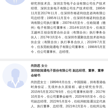
研究所技术员、深圳京导电子企业有限公司生产技术
高新技术企业，并设有深圳市企业技术中心、博士后创新实践基地和广东省高能效
经理、深圳京泉电子有限公司生产技术经理。1995年
11月至2017年11月，任深圳市格诺利信息咨询有限公
智能电源及电源管理工程技术研究中心。公司以客户需求为导向，致力于为客户提
司总经理；1995年11月至今，任深圳市格诺利信息咨
供可靠、高效、智能的开关电源产品，并在研发创新、生产工艺等方面积累了丰富
询有限公司执行董事；2007年4月至今，任欧陆通（赣
的核心技术，并不断实现行业前沿技术及高端产品的突破，保持技术领先，打造行
州）电子有限公司董事长；2014年10月至今，任南京
王越科王创业投资合伙企业（有限合伙）执行事务合
业创新风向标。
伙人；2017年3月至今，任深圳市通聚信息技术咨询合
公司凭借技术创新、质量控制等优势，树立了良好的市场形象，与众多优质客
伙企业（有限合伙）执行事务合伙人；2019年7月至
今，任东莞欧陆通电子有限公司董事长；1996年5月至
户展开了业务合作。报告期内与公司存在业务合作关系的境内外知名客户包括
今，任公司董事长、总经理。
LG、富士康、海康威视、大华股份、惠普（HP）、霍尼韦尔
（HONEYWELL）、ROKU、汤姆逊（TECHNICOLOR）、萨基姆
尚韵思 女士
（SAGEMCOM）、TTI、浪潮信息、星网锐捷、和硕和比亚迪（BYD）等。
深圳欧陆通电子股份有限公司 副总经理、董事、董事
未来，欧陆通将继续聚焦核心竞争力，保持技术领先优势，坚持以自主创新走
会秘书
向世界，致力于成为具有国际竞争力的电源产品与解决方案的供应商，实现“做行
尚韵思女士：1989年8月出生，中国国籍，持有香港临
时身份证，无境外永久居留权，硕士研究生学历。
业先锋、创世界品牌”的发展愿景。
2015年5月至2017年9月，任公司董事长助理；2017年
10月至今，任公司董事会秘书，2020年9月至今，任公
司副总经理。2022年5月至今，任杭州欧陆通法定代表
人、执行董事、总经理。2021年2月至今，任杭州云电