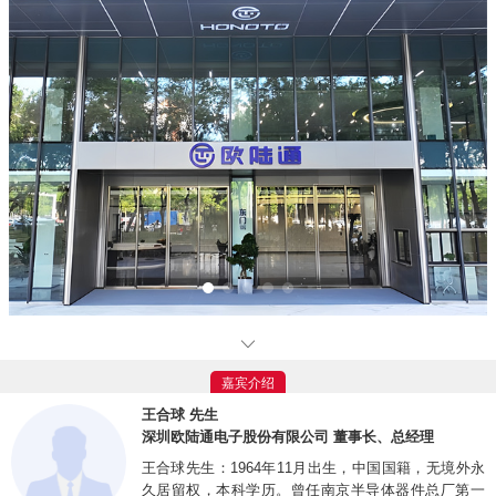
深圳欧陆通电子股份有限公司
（以下简称“公司”或“欧陆通”）成立于1996年5
月29日，专注于开关电源产品的研发、生产与销售。主要产品包括电源适配器、
嘉宾介绍
服务器电源和其他电源等，公司产品广泛应用于办公电子、网络通信、安防监控、
王合球 先生
智能家居、新型消费电子设备、数据中心、动力电池设备、纯电交通工具、化成分
深圳欧陆通电子股份有限公司 董事长、总经理
容设备等众多领域。
王合球先生：1964年11月出生，中国国籍，无境外永
久居留权，本科学历。曾任南京半导体器件总厂第一
作为快速发展的开关电源企业，欧陆通在开关电源领域深耕二十多年，为国家