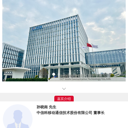
中信科移动通信技术股份有限公司
（简称：信科移动、公司）是从事移动通信
国际标准制定、核心技术研发和产业化的央企控股高新技术企业。公司注册地位于
嘉宾介绍
湖北武汉，在武汉、北京、上海、西安设有研发及生产基地，于2022年9月在上交
孙晓南 先生
所科创板成功上市（股票简称：信科移动，股票代码：688387）。
中信科移动通信技术股份有限公司 董事长
公司始终坚持自主创新驱动价值创造，聚焦空天地一体的移动通信标准制定、
技术开发、应用及服务，全力支撑国家移动通信网络基础设施自主可控，切实保障