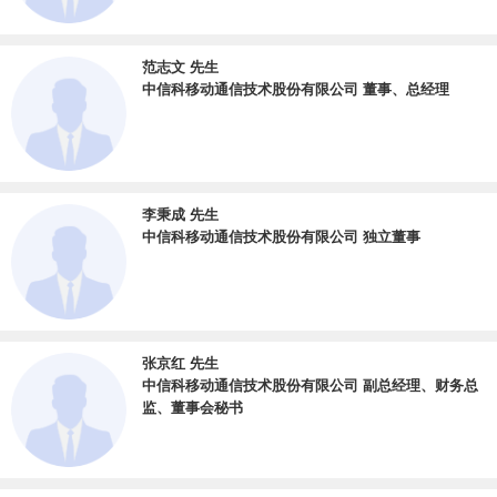
国家移动通信网络空间和重要信息系统安全，打造移动通信领域的“创新高地”和“国
之重器”。
范志文 先生
中信科移动通信技术股份有限公司 董事、总经理
公司以自主研发的移动通信核心技术为基础，以空天地一体化移动通信网络设备和
技术服务为载体，为客户提供包含硬件、软件、网络运维和优化服务在内的移动通
信系统解决方案，筑牢国家信息通信安全底座。同时，公司利用在移动通信领域的
深厚技术积累，积极赋能千行百业无线应用数智化转型升级，重点聚焦能源、交
李秉成 先生
通、教育、水利、政企等领域，为客户提供移动通信产品和数智化解决方案。
中信科移动通信技术股份有限公司 独立董事
2026年一季度，信科移动继续坚持聚焦移动通信主业，持续深化科技创新引
领，公司的产业竞争优势和行业地位稳步增强，公司发展质量持续改善。
展望未来，公司将深入贯彻“瞄准十五五机遇、夯实客户好口碑、积蓄增长新
动能、创新发展全要素”的经营思路，坚持发展移动通信主业战略定力不动摇，全
张京红 先生
面打造空天地一体化竞争优势，全力构建国内国际双循环互相促进的新发展格局，
中信科移动通信技术股份有限公司 副总经理、财务总
持续提升公司经营质量，稳步实现高质量发展。
监、董事会秘书