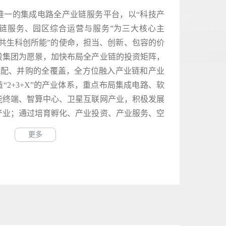
。
一的集成电路全产业链服务平台，以“科技产
链服务、园区综合运营与服务”为三大核心主
共生科创所能”的使命，担当、创新、包容的价
股集团为愿景，加快布局全产业链的投资矩阵，
战配、并购的全覆盖，全方位融入产业链和产业
“2+3+X”的产业体系，重点布局集成电路、软
能终端、智算中心、卫星互联网产业，积极发展
产业；通过培育孵化、产业投资、产业服务、空
集聚，引领产业生态构建。
更多
战略，完善创新要素布局、厚植创新沃土、集
力，助推高水平科技自立自强，将张江科学城建
头的国际一流科学城。