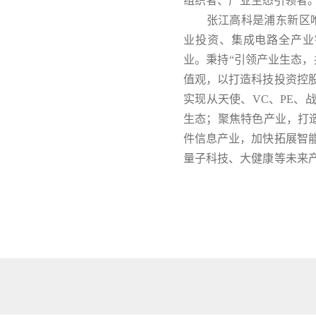
组织者、产业生态引领者
张江高科是浦东新区唯
业投资、集成电路全产业
业。秉持“引领产业生态，
值观，以打造科技投资控
实现从天使、VC、PE、
生态；聚焦特色产业，打造
件信息产业，加快拓展智
量子科技、大健康等未来
间赋能等，加速创新企业
张江高科始终响应国家
聚创新资源、激发创新活
设成为活力四射、勇立潮